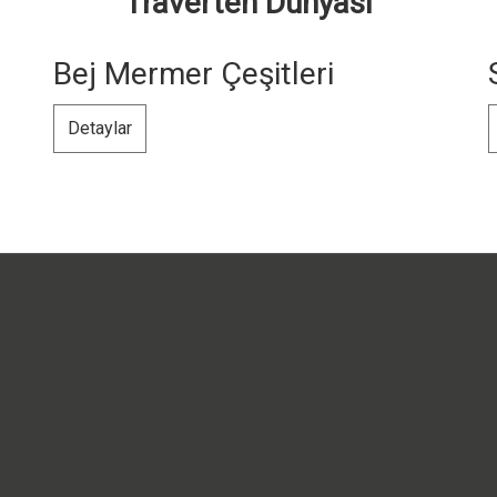
Traverten Dünyası
Bej Mermer Çeşitleri
Detaylar