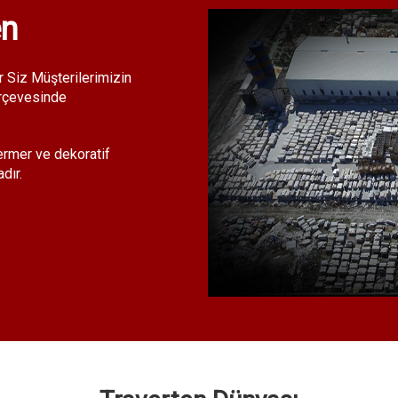
en
 Siz Müşterilerimizin
erçevesinde
Mermer ve dekoratif
dır.